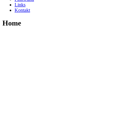
Links
Kontakt
Home
Praxis Oldenburg
Cord Sander
Praxis für Physiotherapie
Alexanderstr. 124
26121 Oldenburg
Tel: 0441 – 61 61 9
Praxiszeiten
Mo. – Do. 08:00 – 20:00 Uhr
Fr. 08:00 – 14:00 Uhr
Termine nach Absprache